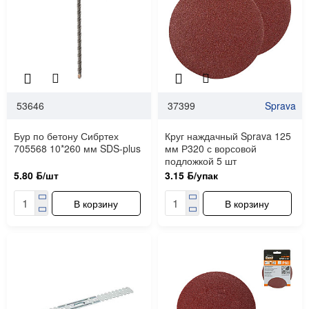
53646
37399
Sprava
Бур по бетону Сибртех
Круг наждачный Sprava 125
705568 10*260 мм SDS-plus
мм Р320 с ворсовой
подложкой 5 шт
5.80 ƃ/шт
3.15 ƃ/упак
В корзину
В корзину