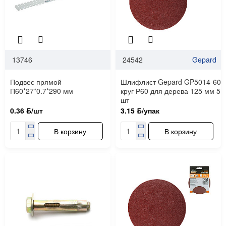
13746
24542
Gepard
Подвес прямой
Шлифлист Gepard GP5014-60
П60*27*0.7*290 мм
круг Р60 для дерева 125 мм 5
шт
0.36 ƃ/шт
3.15 ƃ/упак
В корзину
В корзину