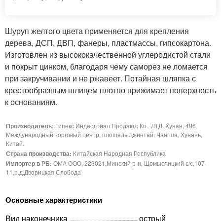
Шуруп желтого цвета применяется для крепления
дерева, ДСП, ДВП, фанеры, пластмассы, гипсокартона.
Изготовлен из высококачественной углеродистой стали
и покрыт цинком, благодаря чему саморез не ломается
при закручивании и не ржавеет. Потайная шляпка с
крестообразным шлицем плотно прижимает поверхность
к основаниям.
Производитель:
Гипекс Индастриал Продактс Ко., ЛТД. Хунан, 406
Международный торговый центр, площадь Джинтай, Чангша, Хунань,
Китай.
Страна производства:
Китайская Народная Республика
Импортер в РБ:
ОМА ООО, 223021,Минский р-н, Щомыслицкий с/с,107-
11,р.д.Дворицкая Слобода
Основные характеристики
Вид наконечника
острый