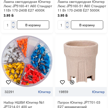
Лампа светодиодная Юпитер
Лампа светодиодная Юпитер
Люкс JP5160-41 А60 Стандарт
Люкс JP5160-51 A60 Стандарт
11Вт 170-240В Е27 4000К
11 Вт 170-240В E27 5000К
3.95 ƃ
3.95 ƃ
В корзину
В корзину
32291
Юпитер
19859
Юпитер
Набор НШВИ Юпитер №1
Патрон Юпитер JP7701-03
JP7214-01 400 шт
Е27 керамический