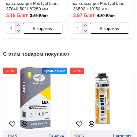
канализации РосТурПласт
канализации РосТурПласт
37640 50*1.8*250 мм
36592 110*50 мм
3.19 ƃ/шт
3.87 ƃ/шт
3.55 ƃ/шт
4.30 ƃ/шт
В корзину
В корзину
С этим товаром покупают
-10 %
КупиБольше
-10 %
1045
Тайфун
9606
Largomix