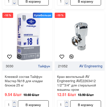
В корзину
В корзину
-10 %
КупиБольше
-10 %
3030
Тайфун
21052
AV Engineering
Клеевой состав Тайфун
Кран вентильный AV
Мастер №18 для кладки
Engineering AVE2263412
блоков 25 кг
1/2"*3/4" для стиральной
машины хром
9.54 ƃ/шт
12.51 ƃ/шт
10.60 ƃ/шт
13.90 ƃ/шт
В корзину
В корзину