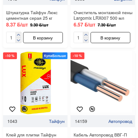
Штукатурка Тайфун Люкс
Очиститель монтажной пены
цементная серая 25 кг
Largomix LRX007 500 мл
8.37 ƃ/шт
6.57 ƃ/шт
9.30 ƃ/шт
7.30 ƃ/шт
В корзину
В корзину
-10 %
КупиБольше
-10 %
1043
Тайфун
14159
Автопровод
Клей для плитки Тайфун
Кабель Автопровод ВВГ-П