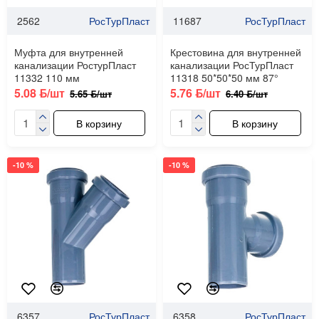
2562
РосТурПласт
11687
РосТурПласт
Муфта для внутренней
Крестовина для внутренней
канализации РостурПласт
канализации РосТурПласт
11332 110 мм
11318 50*50*50 мм 87°
5.08 ƃ/шт
5.76 ƃ/шт
5.65 ƃ/шт
6.40 ƃ/шт
В корзину
В корзину
-10 %
-10 %
6357
РосТурПласт
6358
РосТурПласт