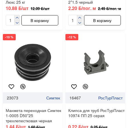
Люкс 25 кг
2*1.5 черный
10.88 ƃ/шт
2.20 ƃ/пог. м
12.09 ƃ/шт
2.45 ƃ/пог. м
В корзину
В корзину
-10 %
-12 %
23073
Симтек
16467
РосТурПласт
Манжета переходная Симтек
Клипса для труб РосТурПласт
1-0005 D50*25
10974 ПП 25 серая
трехлепестковая черная
1.44 ƃ/шт
0.22 ƃ/шт
1.60 ƃ/шт
0.25 ƃ/шт