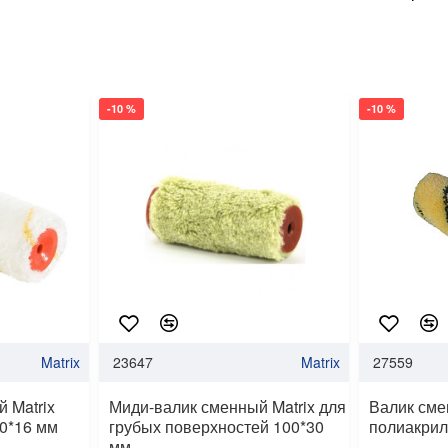
-10 %
-10 %
Matrix
23647
Matrix
27559
 Matrix
Миди-валик сменный Matrix для
Валик см
0*16 мм
грубых поверхностей 100*30
полиакрил
мм