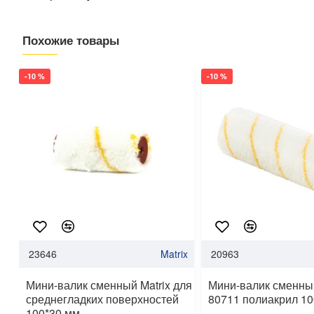
Похожие товары
-10 %
-10 %
23646
Matrix
20963
Мини-валик сменный Matrix для
Мини-валик сменный
среднегладких поверхностей
80711 полиакрил 10
100*30 мм