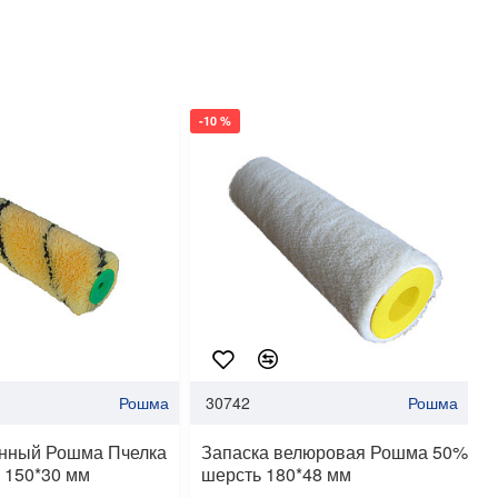
-10 %
-
Рошма
30742
Рошма
енный Рошма Пчелка
Запаска велюровая Рошма 50%
 150*30 мм
шерсть 180*48 мм