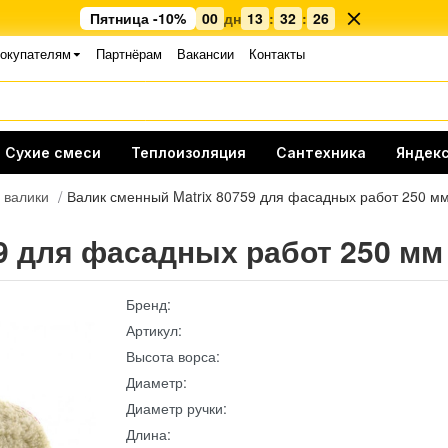
Пятница -10%
00
дн
13
:
32
:
25
окупателям
Партнёрам
Вакансии
Контакты
Сухие смеси
Теплоизоляция
Сантехника
Яндекс
 валики
Валик сменный Matrix 80759 для фасадных работ 250 м
9 для фасадных работ 250 мм
Бренд:
Артикул:
Высота ворса:
Диаметр:
Диаметр ручки:
Длина: