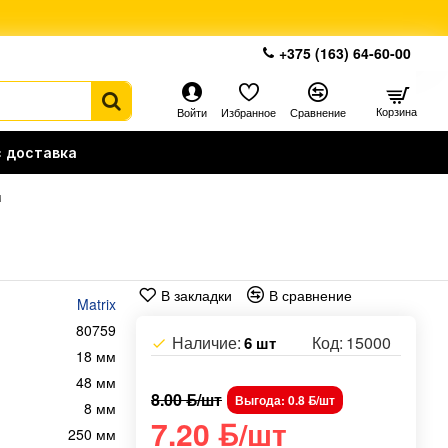
+375 (163) 64-60-00
Корзина
Войти
Избранное
Сравнение
 доставка
м
В закладки
В сравнение
Matrix
80759
Наличие:
Код:
15000
6 шт
18 мм
48 мм
8.00 ƃ/шт
Выгода: 0.8 ƃ/шт
8 мм
7.20 ƃ/шт
250 мм