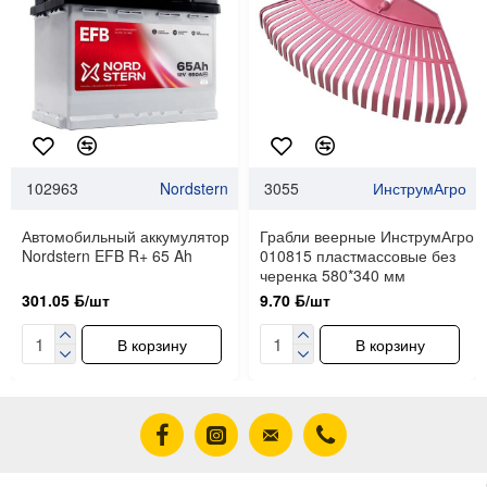
102963
Nordstern
3055
ИнструмАгро
Автомобильный аккумулятор
Грабли веерные ИнструмАгро
Nordstern EFB R+ 65 Ah
010815 пластмассовые без
черенка 580*340 мм
301.05 ƃ/шт
9.70 ƃ/шт
В корзину
В корзину