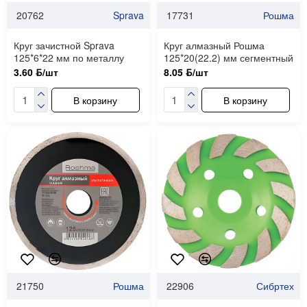
20762
Sprava
17731
Рошма
Круг зачистной Sprava
Круг алмазный Рошма
125*6*22 мм по металлу
125*20(22.2) мм сегментный
3.60 ƃ/шт
8.05 ƃ/шт
В корзину
В корзину
21750
Рошма
22906
Сибртех