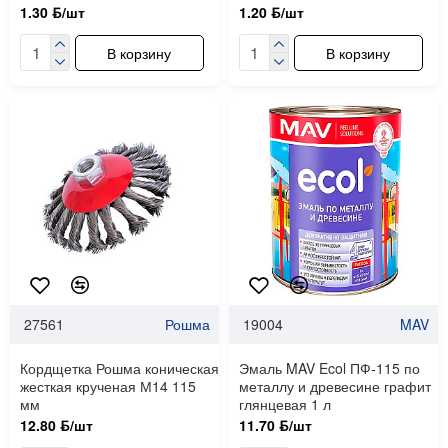
1.30 ƃ/шт
1.20 ƃ/шт
В корзину
В корзину
27561
Рошма
19004
MAV
Кордщетка Рошма коническая
Эмаль MAV Ecol ПФ-115 по
жесткая крученая М14 115
металлу и древесине графит
мм
глянцевая 1 л
12.80 ƃ/шт
11.70 ƃ/шт