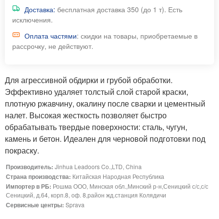
Доставка:
бесплатная доставка 350 (до 1 т). Есть
исключения.
Оплата частями
: скидки на товары, приобретаемые в
рассрочку, не действуют.
Для агрессивной обдирки и грубой обработки.
Эффективно удаляет толстый слой старой краски,
плотную ржавчину, окалину после сварки и цементный
налет. Высокая жесткость позволяет быстро
обрабатывать твердые поверхности: сталь, чугун,
камень и бетон. Идеален для черновой подготовки под
покраску.
Производитель:
Jinhua Leadoors Co.,LTD, China
Страна производства:
Китайская Народная Республика
Импортер в РБ:
Рошма ООО, Минская обл.,Минский р-н,Сеницкий с/с,с/с
Сеницкий, д.64, корп.8, оф. 8,район жд.станция Колядичи
Сервисные центры:
Sprava