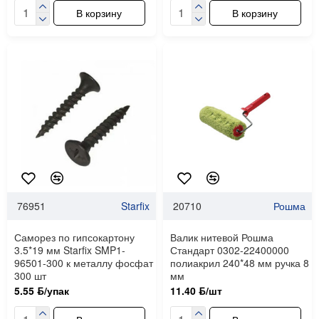
В корзину
В корзину
76951
Starfix
20710
Рошма
Саморез по гипсокартону
Валик нитевой Рошма
3.5*19 мм Starfix SMP1-
Стандарт 0302-22400000
96501-300 к металлу фосфат
полиакрил 240*48 мм ручка 8
300 шт
мм
5.55 ƃ/упак
11.40 ƃ/шт