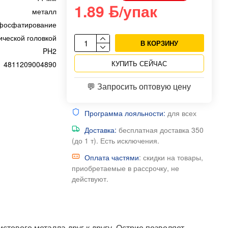
1.89 ƃ/упак
металл
фосфатирование
ической головкой
В КОРЗИНУ
PH2
КУПИТЬ СЕЙЧАС
4811209004890
💬 Запросить оптовую цену
Программа лояльности:
для всех
Доставка:
бесплатная доставка 350
(до 1 т). Есть исключения.
Оплата частями
: скидки на товары,
приобретаемые в рассрочку, не
действуют.
стового металла друг к другу. Острие позволяет