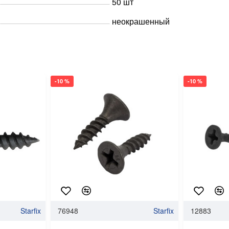
50 шт
неокрашенный
-10 %
-10 %
Starfix
76948
Starfix
12883