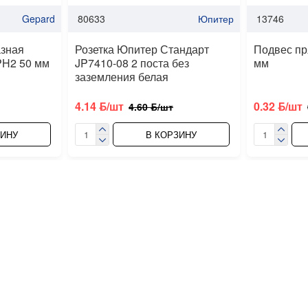
Gepard
80633
Юпитер
13746
азная
Розетка Юпитер Стандарт
Подвес пр
PH2 50 мм
JP7410-08 2 поста без
мм
заземления белая
4.14 ƃ/шт
0.32 ƃ/шт
4.60 ƃ/шт
ЗИНУ
В КОРЗИНУ