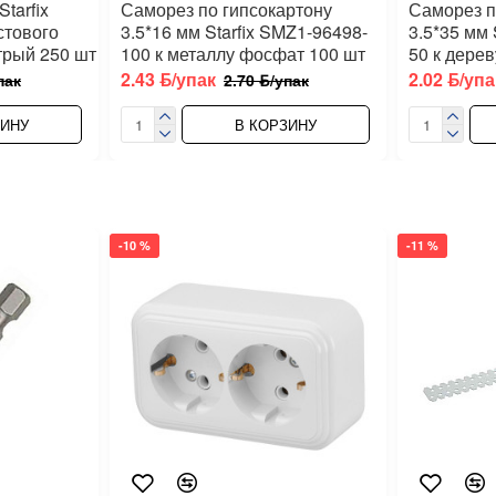
tarfix
Саморез по гипсокартону
Саморез п
стового
3.5*16 мм Starfix SMZ1-96498-
3.5*35 мм 
трый 250 шт
100 к металлу фосфат 100 шт
50 к дере
2.43 ƃ/упак
2.02 ƃ/упа
пак
2.70 ƃ/упак
ЗИНУ
В КОРЗИНУ
-10 %
-11 %