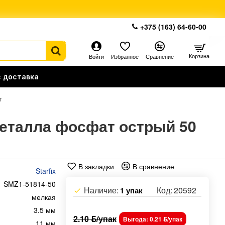
+375 (163) 64-60-00
Корзина
Войти
Избранное
Сравнение
 доставка
т
 металла фосфат острый 50
В закладки
В сравнение
Starfix
SMZ1-51814-50
Наличие:
Код:
20592
1 упак
мелкая
3.5 мм
2.10 ƃ/упак
Выгода: 0.21 ƃ/упак
11 мм