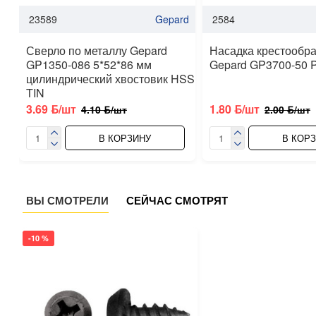
23589
Gepard
2584
Сверло по металлу Gepard
Насадка крестообр
GP1350-086 5*52*86 мм
Gepard GP3700-50 
цилиндрический хвостовик HSS
TIN
3.69 ƃ/шт
1.80 ƃ/шт
4.10 ƃ/шт
2.00 ƃ/шт
В КОРЗИНУ
В КОР
ВЫ СМОТРЕЛИ
СЕЙЧАС СМОТРЯТ
-10 %