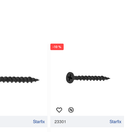
-10 %
-
Starfix
23301
Starfix