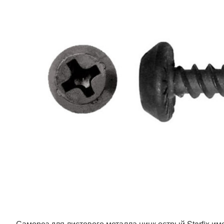
Саморез для листового металла цинк острый Starfix им