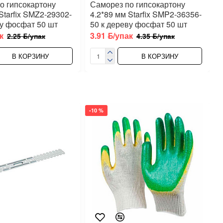
о гипсокартону
Саморез по гипсокартону
Starfix SMZ2-29302-
4.2*89 мм Starfix SMP2-36356-
ву фосфат 50 шт
50 к дереву фосфат 50 шт
к
3.91 ƃ/упак
2.25 ƃ/упак
4.35 ƃ/упак
В КОРЗИНУ
В КОРЗИНУ
-10 %
-