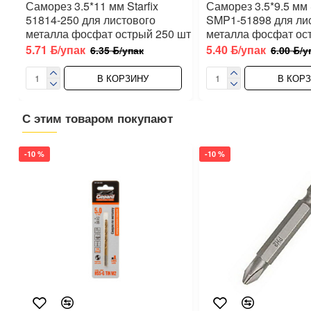
Саморез 3.5*11 мм Starfix
Саморез 3.5*9.5 мм S
51814-250 для листового
SMP1-51898 для ли
металла фосфат острый 250 шт
металла фосфат ос
5.71 ƃ/упак
5.40 ƃ/упак
6.35 ƃ/упак
6.00 ƃ/у
В КОРЗИНУ
В КОР
С этим товаром покупают
-10 %
-10 %