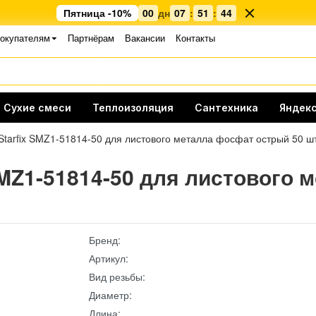
Пятница -10%
00
дн
07
:
51
:
43
окупателям
Партнёрам
Вакансии
Контакты
Сухие смеси
Теплоизоляция
Сантехника
Яндекс
Starfix SMZ1-51814-50 для листового металла фосфат острый 50 ш
 SMZ1-51814-50 для листового
Бренд:
Артикул:
Вид резьбы:
Диаметр:
Длина: