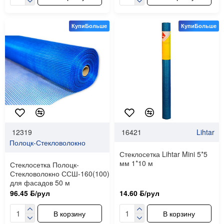
КупиБольше
КупиБольше
12319
16421
Lihtar
Полоцк-Стекловолокно
Стеклосетка Lihtar Mini 5*5
мм 1*10 м
Стеклосетка Полоцк-
Стекловолокно ССШ-160(100)
для фасадов 50 м
96.45 ƃ/рул
14.60 ƃ/рул
В корзину
В корзину