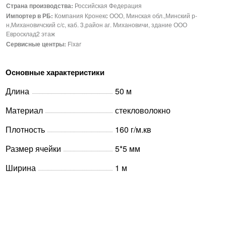
Страна производства:
Российская Федерация
Импортер в РБ:
Компания Кронекс ООО, Минская обл.,Минский р-
н,Михановичский с/с, каб. 3,район аг. Михановичи, здание ООО
Евросклад2 этаж
Сервисные центры:
Fixar
Основные характеристики
Длина
50 м
Материал
стекловолокно
Плотность
160 г/м.кв
Размер ячейки
5*5 мм
Ширина
1 м