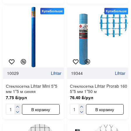
КупиБольше
КупиБольше
10029
Lihtar
19344
Lihtar
Стеклосетка Lihtar Mini 5*5
Стеклосетка Lihtar Prorab 160
мм 1*5 м синяя
5*5 мм 1*50 м
7.75 ƃ/рул
76.40 ƃ/рул
В корзину
В корзину