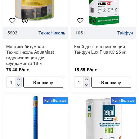
5903
ТехноНиколь
1051
Тайфун
Мастика битумная
Клей для теплоизоляции
ТехноНиколь AquaMast
Тайфун Lux Plus КС 25 кг
гидроизоляция для
фундамента 18 кг
76.40 ƃ/шт
15.55 ƃ/шт
В корзину
В корзину
КупиБольше
КупиБольше