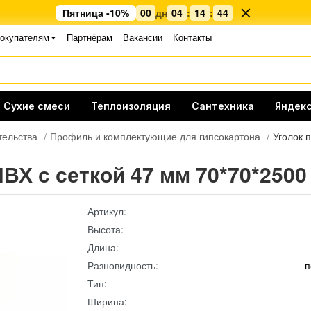
Пятница -10%
00
дн
04
:
14
:
43
окупателям
Партнёрам
Вакансии
Контакты
Сухие смеси
Теплоизоляция
Сантехника
Яндекс
тельства
Профиль и комплектующие для гипсокартона
Уголок 
Х с сеткой 47 мм 70*70*2500
Артикул:
Высота:
Длина:
Разновидность:
п
Тип:
Ширина: