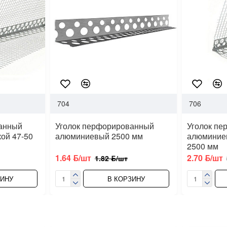
704
706
анный
Уголок перфорированный
Уголок п
ой 47-50
алюминиевый 2500 мм
алюминиев
2500 мм
1.64 ƃ/шт
2.70 ƃ/шт
1.82 ƃ/шт
ЗИНУ
В КОРЗИНУ