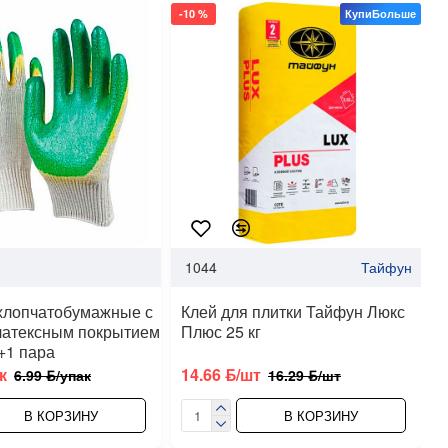
-10 %
КупиБольше
-
1044
Тайфун
хлопчатобумажные с
Клей для плитки Тайфун Люкс
латексным покрытием
Плюс 25 кг
+1 пара
к
14.66 ƃ/шт
6.99 ƃ/упак
16.29 ƃ/шт
В КОРЗИНУ
В КОРЗИНУ