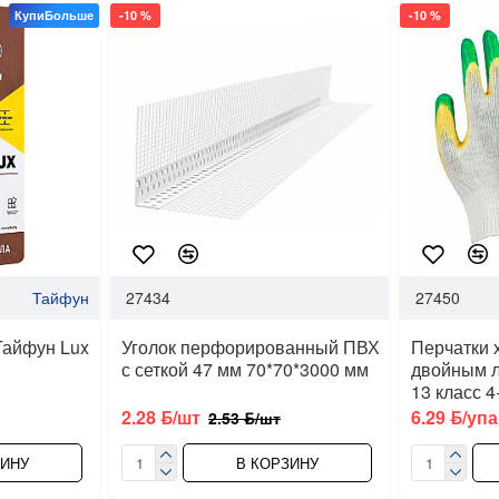
КупиБольше
-10 %
-10 %
Тайфун
27434
27450
Тайфун Lux
Уголок перфорированный ПВХ
Перчатки 
с сеткой 47 мм 70*70*3000 мм
двойным 
13 класс 4
2.28 ƃ/шт
6.29 ƃ/упа
2.53 ƃ/шт
ЗИНУ
В КОРЗИНУ