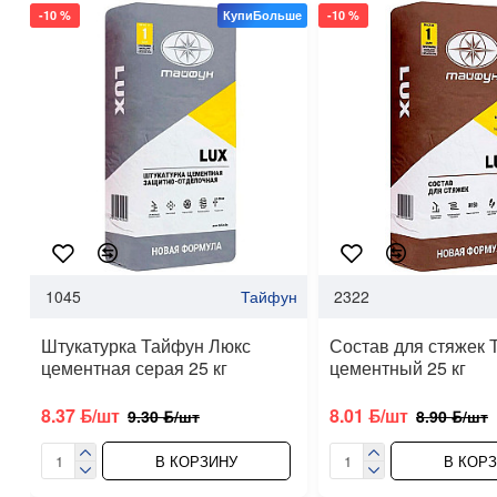
-10 %
КупиБольше
-10 %
1045
Тайфун
2322
Штукатурка Тайфун Люкс
Состав для стяжек 
цементная серая 25 кг
цементный 25 кг
8.37 ƃ/шт
8.01 ƃ/шт
9.30 ƃ/шт
8.90 ƃ/шт
В КОРЗИНУ
В КОР