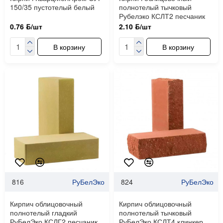
150/35 пустотелый белый
полнотелый тычковый
Рубелэко КСЛТ2 песчаник
0.76 ƃ/шт
2.10 ƃ/шт
В корзину
В корзину
816
РуБелЭко
824
РуБелЭко
Кирпич облицовочный
Кирпич облицовочный
полнотелый гладкий
полнотелый тычковый
РуБелЭко КСЛГ2 песчаник
РуБелЭко КСЛТ4 клинкер