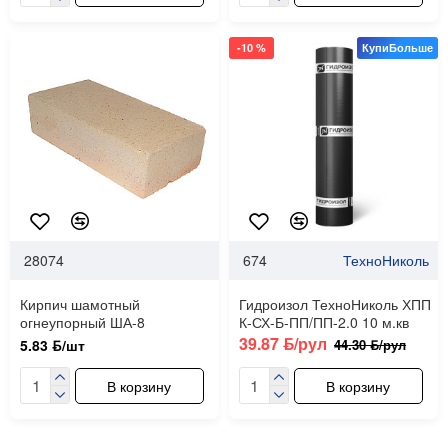
-10 %
КупиБольше
28074
674
ТехноНиколь
Кирпич шамотный
Гидроизол ТехноНиколь ХПП
огнеупорный ША-8
К-СХ-Б-ПП/ПП-2.0 10 м.кв
39.87 ƃ/рул
44.30 ƃ/рул
5.83 ƃ/шт
В корзину
В корзину