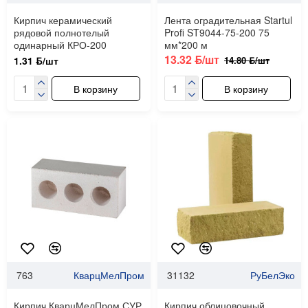
Кирпич керамический
Лента оградительная Startul
рядовой полнотелый
Profi ST9044-75-200 75
одинарный КРО-200
мм*200 м
13.32 ƃ/шт
14.80 ƃ/шт
1.31 ƃ/шт
В корзину
В корзину
763
КварцМелПром
31132
РуБелЭко
Кирпич КварцМелПром СУР
Кирпич облицовочный