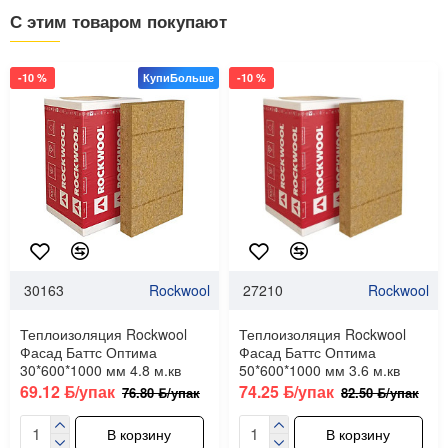
С этим товаром покупают
-10 %
КупиБольше
-10 %
30163
Rockwool
27210
Rockwool
Теплоизоляция Rockwool
Теплоизоляция Rockwool
Фасад Баттс Оптима
Фасад Баттс Оптима
30*600*1000 мм 4.8 м.кв
50*600*1000 мм 3.6 м.кв
69.12 ƃ/упак
74.25 ƃ/упак
76.80 ƃ/упак
82.50 ƃ/упак
В корзину
В корзину