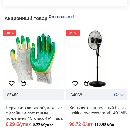
Смотреть всё
Акционный товар
-10 %
-20 %
27450
64968
Oasis
Перчатки хлопчатобумажные
Вентилятор напольный Oasis
с двойным латексным
making everywhere VF-40TMB
покрытием 13 класс 4+1 пара
6.29 ƃ/упак
90.72 ƃ/шт
6.99 ƃ/упак
113.40 ƃ/шт