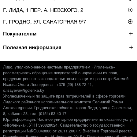
Г. ЛИДА, 1 ПЕР. А. НЕВСКОГО, 2
Г. ГРОДНО, УЛ. САНАТОРНАЯ 9/7
Покупателям
Полезная информация
Лицо, уполномоченное частным предприятием «Иголенька»
рассматривать обращения покупателей о нарушении их прав,
предусмотренных законодательством о защите прав потребителей:
Исаева Ольга Леонидовна - +375 (29) 188-72-41,
o.isayeva@igolenka.by
Уполномоченный по защите прав потребителей в сфере торговли
Лидского районного исполнительного комитета Селицкий Роман
Александрович. Гродненская область, город Лида, улица Советская,
8, кабинет 23, тел. (0154) 53-40-17.
Юр. информация: Частное унитарное предприятие по оказанию услуг
«Иголенька», УНН 590828024. Свидетельство о государственной
регистрации №КО0048886 от 26.11.2007 г. Внесён в Торговый реестр
Республики Беларусь от 16 февраля 2015 г. Регистрационный номер: