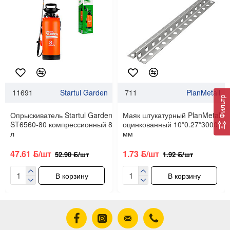
11691
Startul Garden
711
PlanMetall
Фильтр
Опрыскиватель Startul Garden
Маяк штукатурный PlanMetall
ST6560-80 компрессионный 8
оцинкованный 10*0.27*3000
л
мм
47.61 ƃ/шт
1.73 ƃ/шт
52.90 ƃ/шт
1.92 ƃ/шт
В корзину
В корзину