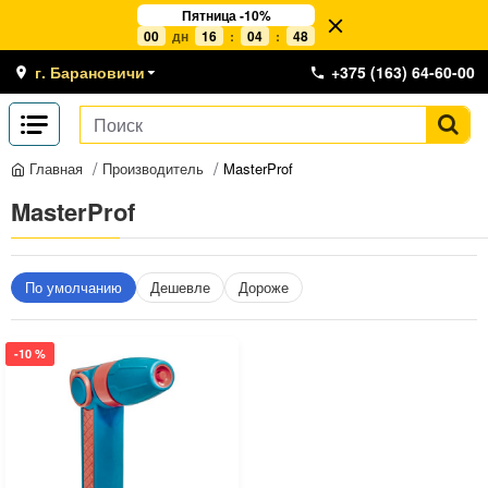
Пятница -10%
00
дн
16
:
04
:
48
г. Барановичи
+375 (163) 64-60-00
Производитель
MasterProf
Главная
MasterProf
По умолчанию
Дешевле
Дороже
-10 %