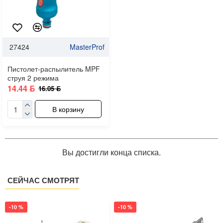
27424
MasterProf
Пистолет-распылитель MPF
струя 2 режима
14.44 ƃ
16.05 ƃ
В корзину
Вы достигли конца списка.
СЕЙЧАС СМОТРЯТ
-10 %
-10 %