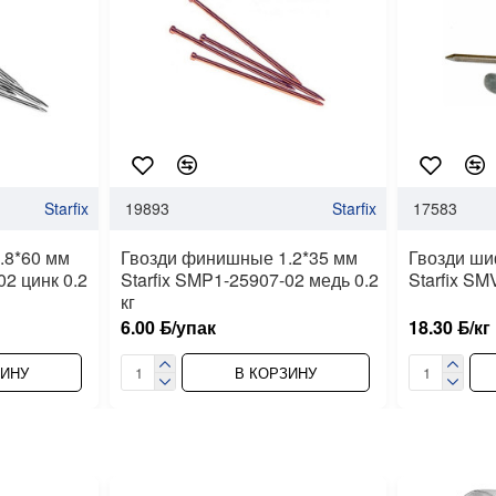
Starfix
19893
Starfix
17583
.8*60 мм
Гвозди финишные 1.2*35 мм
Гвозди ши
02 цинк 0.2
Starfix SMP1-25907-02 медь 0.2
Starfix SM
кг
6.00 ƃ/упак
18.30 ƃ/кг
ЗИНУ
В КОРЗИНУ