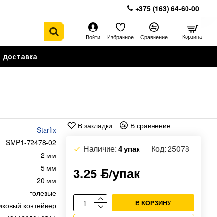
+375 (163) 64-60-00
Корзина
Войти
Избранное
Сравнение
 доставка
В закладки
В сравнение
Starfix
SMP1-72478-02
Наличие:
Код:
25078
4 упак
2 мм
5 мм
3.25 ƃ/упак
20 мм
толевые
В КОРЗИНУ
тиковый контейнер