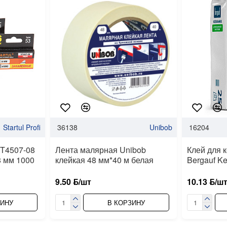
Startul Profi
36138
Unibob
16204
 ST4507-08
Лента малярная Unibob
Клей для 
8 мм 1000
клейкая 48 мм*40 м белая
Bergauf Ke
9.50 ƃ/шт
10.13 ƃ/ш
ЗИНУ
В КОРЗИНУ