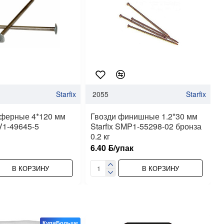
Starfix
2055
Starfix
ферные 4*120 мм
Гвозди финишные 1.2*30 мм
V1-49645-5
Starfix SMP1-55298-02 бронза
0.2 кг
к
6.40 ƃ/упак
В КОРЗИНУ
В КОРЗИНУ
КупиБольше