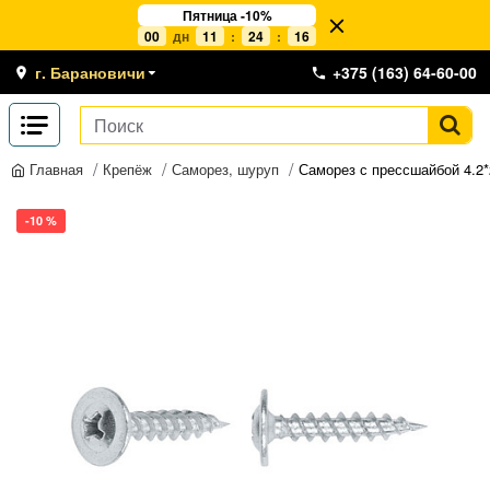
Пятница -10%
00
дн
11
:
24
:
15
г. Барановичи
+375 (163) 64-60-00
Крепёж
Саморез, шуруп
Саморез с прессшайбой 4.2*
Главная
-10 %