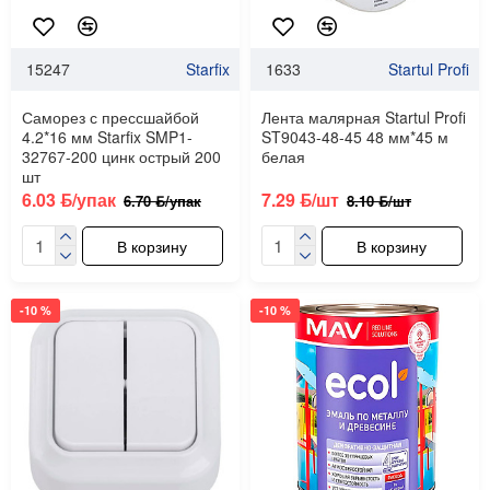
15247
Starfix
1633
Startul Profi
Саморез с прессшайбой
Лента малярная Startul Profi
4.2*16 мм Starfix SMP1-
ST9043-48-45 48 мм*45 м
32767-200 цинк острый 200
белая
шт
6.03 ƃ/упак
7.29 ƃ/шт
6.70 ƃ/упак
8.10 ƃ/шт
В корзину
В корзину
-10 %
-10 %