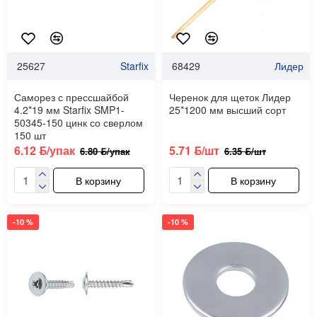
25627
Starfix
68429
Лидер
Саморез с прессшайбой
Черенок для щеток Лидер
4.2*19 мм Starfix SMP1-
25*1200 мм высший сорт
50345-150 цинк со сверлом
150 шт
6.12 ƃ/упак
5.71 ƃ/шт
6.80 ƃ/упак
6.35 ƃ/шт
В корзину
В корзину
-10 %
-10 %