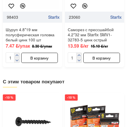
98403
Starfix
23060
Starfix
Шуруп 4.8*19 мм
Саморез с прессшайбой
полусферическая головка
4.2*32 мм Starfix SMV1-
белый цинк 100 шт
32783-5 цинк острый
7.47 ƃ/упак
13.59 ƃ/кг
8.30 ƃ/упак
15.10 ƃ/кг
В корзину
В корзину
С этим товаром покупают
-10 %
-10 %