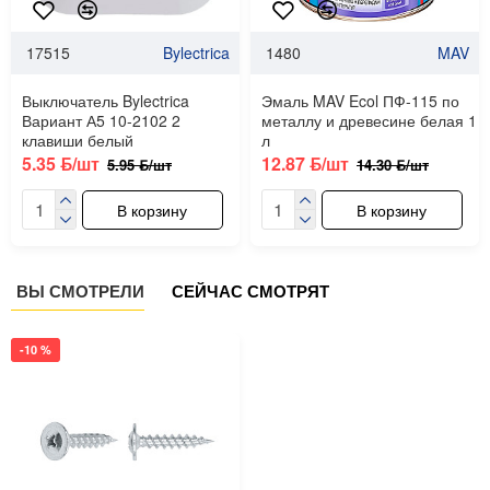
17515
Bylectrica
1480
MAV
Выключатель Bylectrica
Эмаль MAV Ecol ПФ-115 по
Вариант А5 10-2102 2
металлу и древесине белая 1
клавиши белый
л
5.35 ƃ/шт
12.87 ƃ/шт
5.95 ƃ/шт
14.30 ƃ/шт
В корзину
В корзину
ВЫ СМОТРЕЛИ
СЕЙЧАС СМОТРЯТ
-10 %