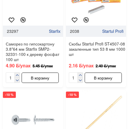
23297
Starfix
2038
Startul Profi
Саморез по гипсокартону
Скобы Startul Profi ST4507-08
3.8*64 мм Starfix SMP2-
закаленные тип 53 8 мм 1000
32331-100 к дереву фосфат
шт
100 шт
4.90 ƃ/упак
2.16 ƃ/упак
5.45 ƃ/упак
2.40 ƃ/упак
В корзину
В корзину
-10 %
-10 %