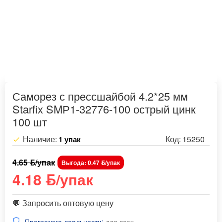
Саморез с прессшайбой 4.2*25 мм
Starfix SMР1-32776-100 острый цинк
100 шт
Наличие:
Код:
15250
1 упак
4.65 ƃ/упак
Выгода: 0.47 ƃ/упак
4.18 ƃ/упак
💬 Запросить оптовую цену
Программа лояльности:
для всех