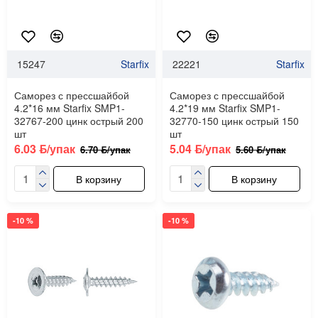
15247
Starfix
22221
Starfix
Саморез с прессшайбой
Саморез с прессшайбой
4.2*16 мм Starfix SMP1-
4.2*19 мм Starfix SMP1-
32767-200 цинк острый 200
32770-150 цинк острый 150
шт
шт
6.03 ƃ/упак
5.04 ƃ/упак
6.70 ƃ/упак
5.60 ƃ/упак
В корзину
В корзину
-10 %
-10 %