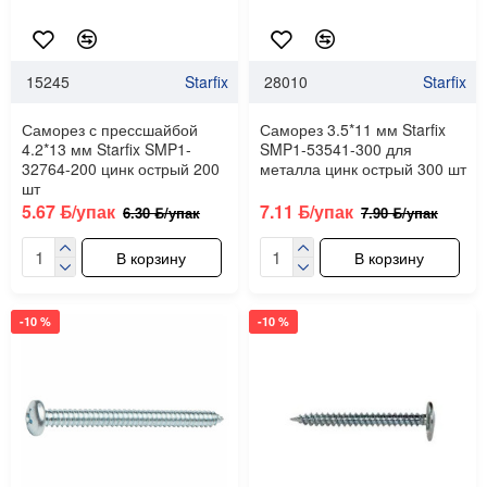
15245
Starfix
28010
Starfix
Саморез с прессшайбой
Саморез 3.5*11 мм Starfix
4.2*13 мм Starfix SMP1-
SMP1-53541-300 для
32764-200 цинк острый 200
металла цинк острый 300 шт
шт
5.67 ƃ/упак
7.11 ƃ/упак
6.30 ƃ/упак
7.90 ƃ/упак
В корзину
В корзину
-10 %
-10 %