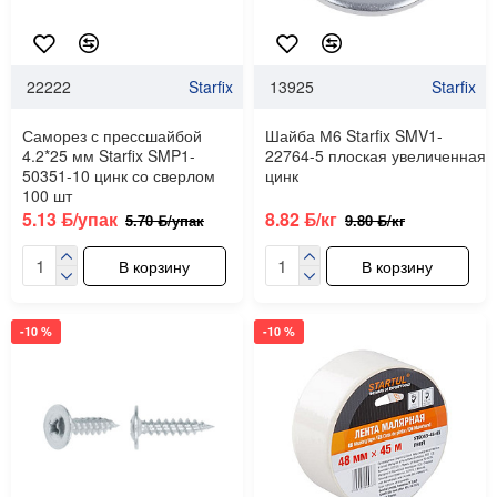
22222
Starfix
13925
Starfix
Саморез с прессшайбой
Шайба М6 Starfix SMV1-
4.2*25 мм Starfix SMP1-
22764-5 плоская увеличенная
50351-10 цинк со сверлом
цинк
100 шт
5.13 ƃ/упак
8.82 ƃ/кг
5.70 ƃ/упак
9.80 ƃ/кг
В корзину
В корзину
-10 %
-10 %