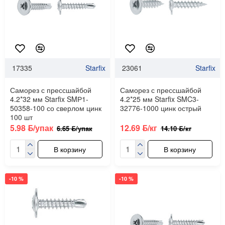
17335
Starfix
23061
Starfix
Саморез с прессшайбой
Саморез с прессшайбой
4.2*32 мм Starfix SMР1-
4.2*25 мм Starfix SMC3-
50358-100 со сверлом цинк
32776-1000 цинк острый
100 шт
5.98 ƃ/упак
12.69 ƃ/кг
6.65 ƃ/упак
14.10 ƃ/кг
В корзину
В корзину
-10 %
-10 %