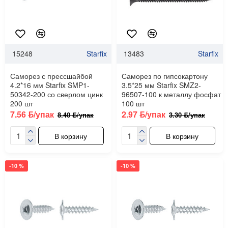
15248
Starfix
13483
Starfix
Саморез с прессшайбой
Саморез по гипсокартону
4.2*16 мм Starfix SMP1-
3.5*25 мм Starfix SMZ2-
50342-200 со сверлом цинк
96507-100 к металлу фосфат
200 шт
100 шт
7.56 ƃ/упак
2.97 ƃ/упак
8.40 ƃ/упак
3.30 ƃ/упак
В корзину
В корзину
-10 %
-10 %