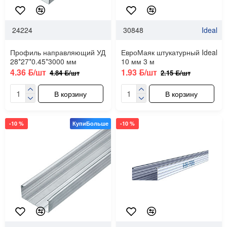
24224
30848
Ideal
Профиль направляющий УД
ЕвроМаяк штукатурный Ideal
28*27*0.45*3000 мм
10 мм 3 м
4.36 ƃ/шт
1.93 ƃ/шт
4.84 ƃ/шт
2.15 ƃ/шт
В корзину
В корзину
-10 %
КупиБольше
-10 %