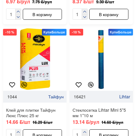
6.97 ƃ/рул
8.37 ƃ/шт
7.75 ƃ/рул
9.30 ƃ/шт
В корзину
В корзину
-10 %
КупиБольше
-10 %
КупиБольше
1044
Тайфун
16421
Lihtar
Клей для плитки Тайфун
Стеклосетка Lihtar Mini 5*5
Люкс Плюс 25 кг
мм 1*10 м
14.66 ƃ/шт
13.14 ƃ/рул
16.29 ƃ/шт
14.60 ƃ/рул
В корзину
В корзину