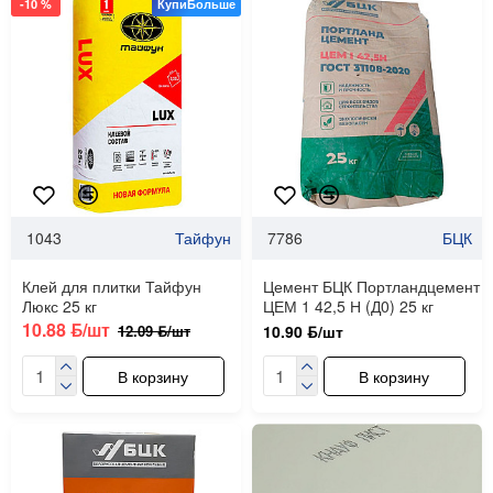
-10 %
КупиБольше
1043
Тайфун
7786
БЦК
Клей для плитки Тайфун
Цемент БЦК Портландцемент
Люкс 25 кг
ЦЕМ 1 42,5 Н (Д0) 25 кг
10.88 ƃ/шт
12.09 ƃ/шт
10.90 ƃ/шт
В корзину
В корзину