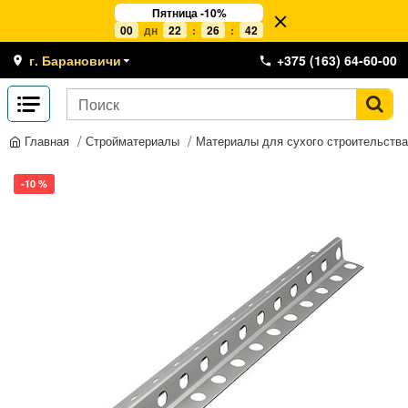
Пятница -10%
00
дн
22
:
26
:
41
г. Барановичи
+375 (163) 64-60-00
Стройматериалы
Материалы для сухого строительства
Главная
-10 %