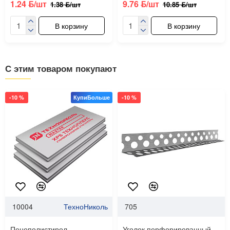
1.24 ƃ/шт
9.76 ƃ/шт
1.38 ƃ/шт
10.85 ƃ/шт
В корзину
В корзину
С этим товаром покупают
-10 %
КупиБольше
-10 %
10004
ТехноНиколь
705
Пенополистирол
Уголок перфорированный