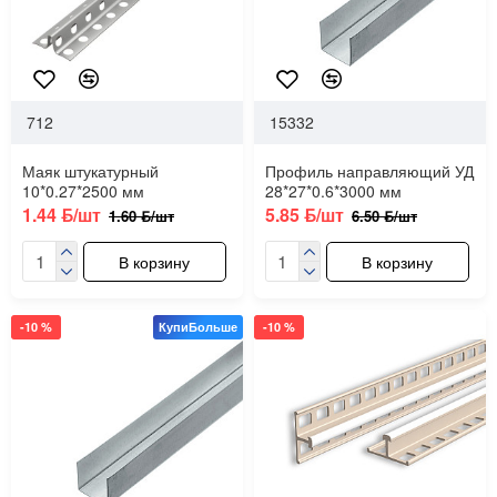
712
15332
Маяк штукатурный
Профиль направляющий УД
10*0.27*2500 мм
28*27*0.6*3000 мм
1.44 ƃ/шт
5.85 ƃ/шт
1.60 ƃ/шт
6.50 ƃ/шт
В корзину
В корзину
-10 %
КупиБольше
-10 %