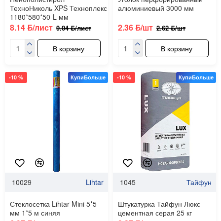
ТехноНиколь XPS Техноплекс
алюминиевый 3000 мм
1180*580*50-L мм
8.14 ƃ/лист
2.36 ƃ/шт
9.04 ƃ/лист
2.62 ƃ/шт
В корзину
В корзину
-10 %
КупиБольше
-10 %
КупиБольше
10029
Lihtar
1045
Тайфун
Стеклосетка Lihtar Mini 5*5
Штукатурка Тайфун Люкс
мм 1*5 м синяя
цементная серая 25 кг