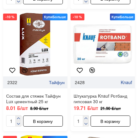
-10 %
КупиБольше
-10 %
КупиБольше
2322
Тайфун
2428
Knauf
Состав для стяжек Тайфун
Штукатурка Knauf Ротбанд
Lux цементный 25 кг
гипсовая 30 кг
8.01 ƃ/шт
19.71 ƃ/шт
8.90 ƃ/шт
21.90 ƃ/шт
В корзину
В корзину